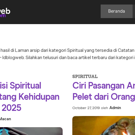
Beranda
hasil di Laman arsip dari kategori Spiritual yang tersedia di Catata
~ Idblogweb. Silahkan telusuri dan baca artikel terbaru dari kategori i
SPIRITUAL
si Spiritual
Ciri Pasangan A
ntang Kehidupan
Pelet dari Orang
n 2025
Admin
October 27, 2019
oleh
 Macan