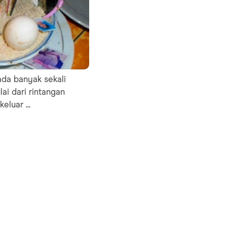
ada banyak sekali
ai dari rintangan
eluar ...